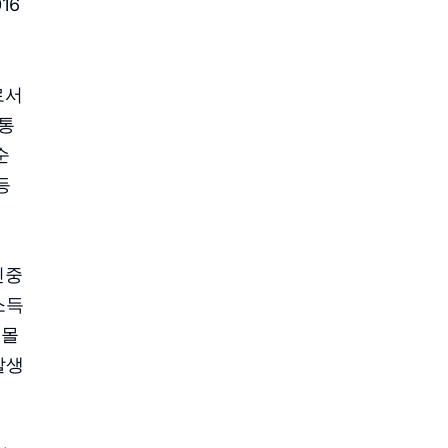
16
로서
 통
순
등
신중
소득
내몰
발생