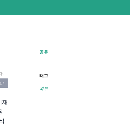
공유
다.
태그
보기
외부
이재
장
책적